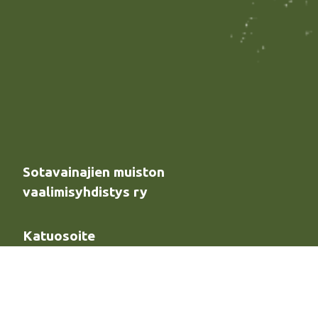
Sotavainajien muiston
vaalimisyhdistys ry
Katuosoite
Ratavartijankatu 2 A,
00521 Helsinki