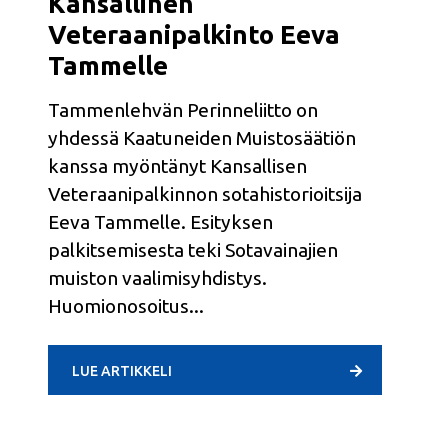
Kansallinen
Veteraanipalkinto Eeva
Tammelle
Tammenlehvän Perinneliitto on
yhdessä Kaatuneiden Muistosäätiön
kanssa myöntänyt Kansallisen
Veteraanipalkinnon sotahistorioitsija
Eeva Tammelle. Esityksen
palkitsemisesta teki Sotavainajien
muiston vaalimisyhdistys.
Huomionosoitus
LUE ARTIKKELI