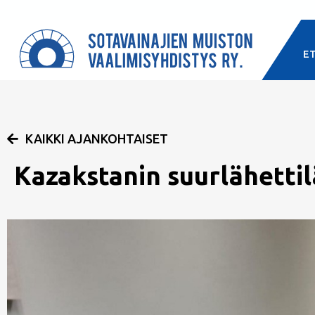
E
KAIKKI AJANKOHTAISET
Kazakstanin suurlähettilä