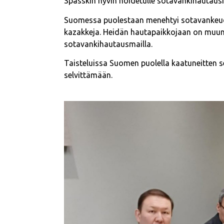
Spasskin hyvin hoidetulle sotavankihautaus
Suomessa puolestaan menehtyi sotavankeude
kazakkeja. Heidän hautapaikkojaan on muu
sotavankihautausmailla.
Taisteluissa Suomen puolella kaatuneitten 
selvittämään.