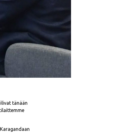
ilivat tänään
tilaittemme
tu Karagandaan