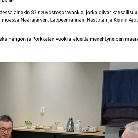
maalle.
ssa ainakin 83 neuvostosotavankia, jotka olivat kansallisuu
n muassa Naarajärven, Lappeenrannan, Nastolan ja Kemin Ajo
sekä Hangon ja Porkkalan vuokra-alueilla menehtyneiden määr