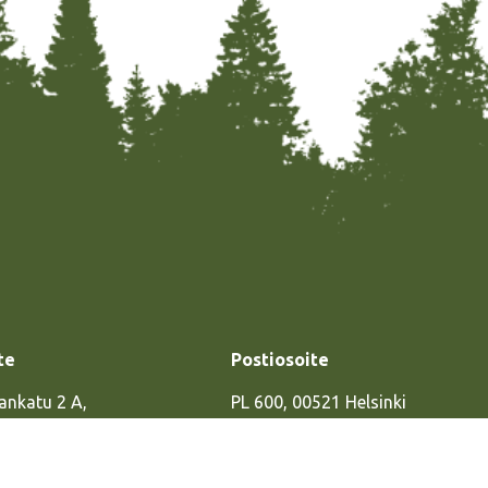
te
Postiosoite
ankatu 2 A,
PL 600, 00521 Helsinki
sinki