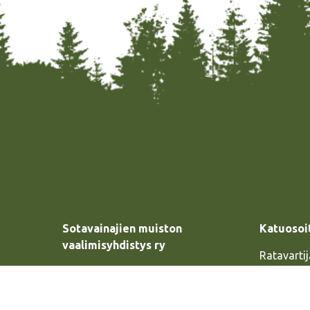
Sotavainajien muiston
Katuosoi
vaalimisyhdistys ry
Ratavartij
00521 Hel