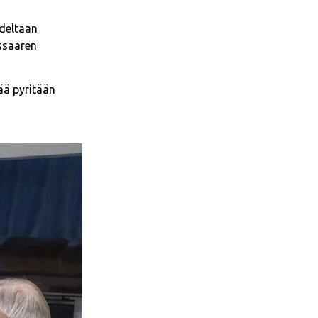
deltaan
ssaaren
ää pyritään