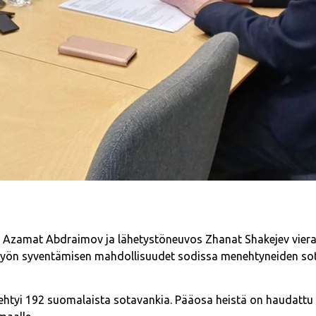
läs Azamat Abdraimov ja lähetystöneuvos Zhanat Shakejev viera
istyön syventämisen mahdollisuudet sodissa menehtyneiden so
menehtyi 192 suomalaista sotavankia. Pääosa heistä on haudat