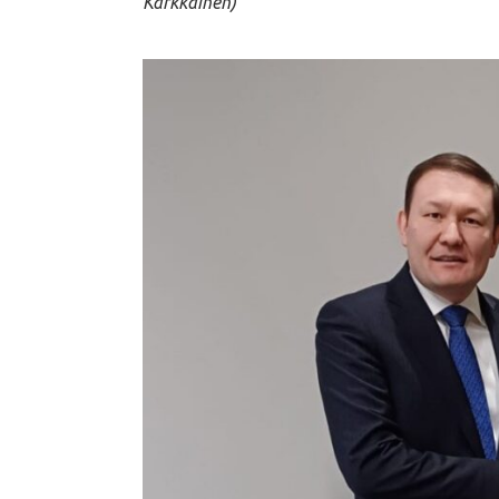
Kärkkäinen)