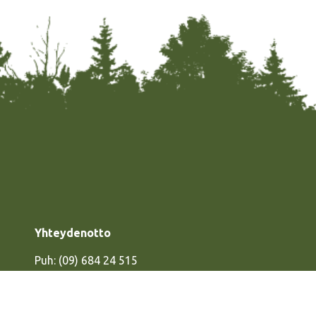
Yhteydenotto
Puh:
(09) 684 24 515
info@sotavainajat.net