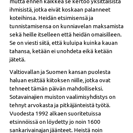
mutta ennen kaikkea se kertoo yksittäisistä
ihmisistä, jotka eivät koskaan palanneet
koteihinsa. Heidän etsimisensä ja
tunnistamisensa on kunniavelan maksamista
sekä heille itselleen että heidän omaisilleen.
Se on viesti siitä, että kuluipa kuinka kauan
tahansa, ketään ei unohdeta eikä ketään
jätetä.
Valtiovallan ja Suomen kansan puolesta
haluan esittää kiitoksen niille, jotka ovat
tehneet tämän päivän mahdolliseksi.
Sotavainajien muiston vaalimisyhdistys on
tehnyt arvokasta ja pitkäjänteistä työtä.
Vuodesta 1992 alkaen suoritetuissa
etsinnöissä on löydetty jo noin 1600
sankarivainajan jäänteet. Heistä noin