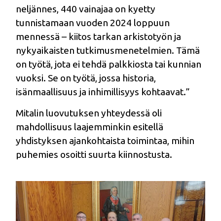
neljännes, 440 vainajaa on kyetty
tunnistamaan vuoden 2024 loppuun
mennessä – kiitos tarkan arkistotyön ja
nykyaikaisten tutkimusmenetelmien. Tämä
on työtä, jota ei tehdä palkkiosta tai kunnian
vuoksi. Se on työtä, jossa historia,
isänmaallisuus ja inhimillisyys kohtaavat.”
Mitalin luovutuksen yhteydessä oli
mahdollisuus laajemminkin esitellä
yhdistyksen ajankohtaista toimintaa, mihin
puhemies osoitti suurta kiinnostusta.