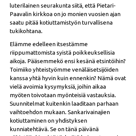
luterilainen seurakunta siitä, että Pietari-
Paavalin kirkkoa on jo monien vuosien ajan
saatu pitää kotiuttamistyön turvallisena
tukikohtana.
Elämme edelleen itsestämme
riippumattomista syistä poikkeuksellisia
aikoja. Pääsemmekö ensi kesänä etsintöihin?
Toimiiko yhteistyömme venäläisetsijöiden
kanssa yhtä hyvin kuin ennenkin? Nämä ovat
vielä avoimia kysymyksiä, joihin aikaa
myöten toivotaan myönteisiä vastauksia.
Suunnitelmat kuitenkin laaditaan parhaan
vaihtoehdon mukaan. Sankarivainajien
kotiuttaminen on yhdistyksen
kunniatehtävä. Se on tänä päivänä