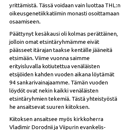
yrittämistä. Tässä voidaan vain luottaa THL:n
oikeusgenetiikkatiimin monasti osoittamaan
osaamiseen.
Päättynyt kesäkausi oli kolmas perättäinen,
jolloin omat etsintäryhmämme eivät
päässeet itärajan taakse kentälle jääneitä
etsimään. Viime vuonna saimme
erityisluvalla kotiutettua venäläisten
etsijöiden kahden vuoden aikana löytämät
94 sankarivainajaamme. Tämän vuoden
löydöt ovat nekin kaikki venäläisten
etsintäryhmien tekemiä. Tästä yhteistyöstä
he ansaitsevat suuren kiitoksen.
Kiitoksen ansaitsee myös kirkkoherra
Vladimir Dorodnii ja Viipurin evankelis-