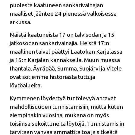
puolesta kaatuneen sankarivainajan
maalliset jääntee 24 pienessä valkoisessa
arkussa.
Näistä kaatuneista 17 on talvisodan ja 15
jatkosodan sankarivainajia. Heistä 17:n
maallinen taival päättyi Laatokan Karjalassa
ja 15:n Karjalan kannaksella. Muun muassa
Ihantala, Äyräpää, Summa, Suojärvi ja Vitele
ovat sotiemme historiasta tuttuja
löytöalueita.
Kymmenen löydettyä tuntolevyä antavat
mahdollisuuden tunnistamisiin, mutta kuten
aiempinakin vuosina, mukana on myös
toisiinsa sekoittuneita löytöjä. Tunnistamisiin
tarvitaan vahvaa ammattitaitoa ja sitkeätä