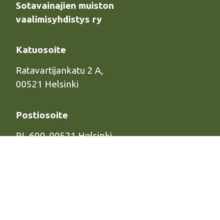
Sotavainajien muiston
vaalimisyhdistys ry
Katuosoite
Ratavartijankatu 2 A,
00521 Helsinki
Postiosoite
PL 600, 00521 Helsinki
Yhteydenotto
Puh:
(09) 684 24 515
info@sotavainajat.net