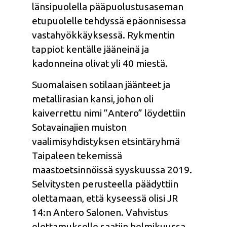
länsipuolella pääpuolustusaseman
etupuolelle tehdyssä epäonnisessa
vastahyökkäyksessä. Rykmentin
tappiot kentälle jääneinä ja
kadonneina olivat yli 40 miestä.
Suomalaisen sotilaan jäänteet ja
metallirasian kansi, johon oli
kaiverrettu nimi ”Antero” löydettiin
Sotavainajien muiston
vaalimisyhdistyksen etsintäryhmä
Taipaleen tekemissä
maastoetsinnöissä syyskuussa 2019.
Selvitysten perusteella päädyttiin
olettamaan, että kyseessä olisi JR
14:n Antero Salonen. Vahvistus
olettamukselle saatiin helmikuussa