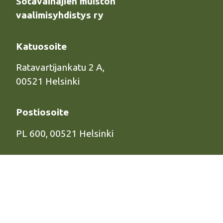
Sotavainajien muiston
vaalimisyhdistys ry
Katuosoite
Ratavartijankatu 2 A,
00521 Helsinki
Postiosoite
PL 600, 00521 Helsinki
Yhteydenotto
Puh:
(09) 684 24 515
info@sotavainajat.net