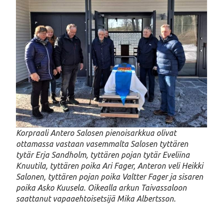
Korpraali Antero Salosen pienoisarkkua olivat
ottamassa vastaan vasemmalta Salosen tyttären
tytär Erja Sandholm, tyttären pojan tytär Eveliina
Knuutila, tyttären poika Ari Fager, Anteron veli Heikki
Salonen, tyttären pojan poika Valtter Fager ja sisaren
poika Asko Kuusela. Oikealla arkun Taivassaloon
saattanut vapaaehtoisetsijä Mika Albertsson.