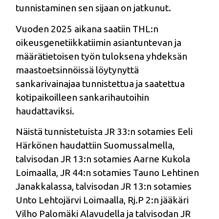
tunnistaminen sen sijaan on jatkunut.
Vuoden 2025 aikana saatiin THL:n
oikeusgenetiikkatiimin asiantuntevan ja
määrätietoisen työn tuloksena yhdeksän
maastoetsinnöissä löytynyttä
sankarivainajaa tunnistettua ja saatettua
kotipaikoilleen sankarihautoihin
haudattaviksi.
Näistä tunnistetuista JR 33:n sotamies Eeli
Härkönen haudattiin Suomussalmella,
talvisodan JR 13:n sotamies Aarne Kukola
Loimaalla, JR 44:n sotamies Tauno Lehtinen
Janakkalassa, talvisodan JR 13:n sotamies
Unto Lehtojärvi Loimaalla, Rj.P 2:n jääkäri
Vilho Palomäki Alavudella ja talvisodan JR